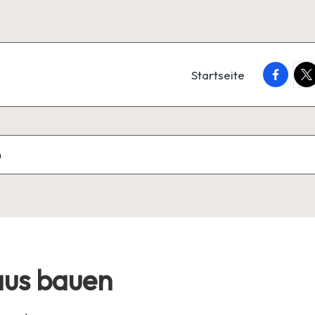
faceboo
twi
Startseite
n
aus bauen