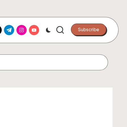
k.com
tter.com
t.me
instagram.com
youtube.com
Subscribe