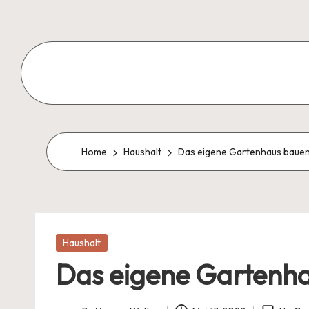
Skip
to
content
Zweite
Chance
Blog
Home
Haushalt
Das eigene Gartenhaus baue
Posted
Haushalt
in
Das eigene Gartenh