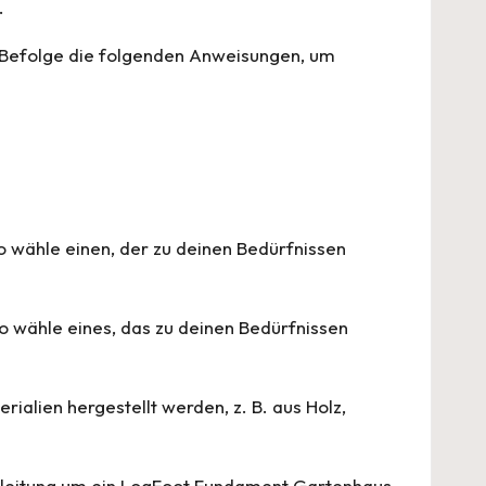
.
n! Befolge die folgenden Anweisungen, um
o wähle einen, der zu deinen Bedürfnissen
o wähle eines, das zu deinen Bedürfnissen
alien hergestellt werden, z. B. aus Holz,
nleitung um ein
LogFoot Fundament
Gartenhaus