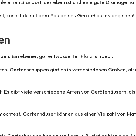
hle einen Standort, der eben ist und eine gute Drainage hat
 hast, kannst du mit dem Bau deines Gerätehauses beginne
en
en. Ein ebener, gut entwässerter Platz ist ideal.
ens. Gartenschuppen gibt es in verschiedenen Größen, als
t. Es gibt viele verschiedene Arten von Gerätehäusern, als
öchtest. Gartenhäuser können aus einer Vielzahl von Materi
 ein Gartenhaus selber bauen kann, z.B. gibt es hier eine A