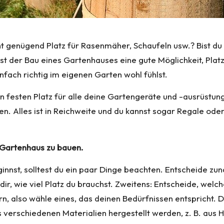
t genügend Platz für Rasenmäher, Schaufeln usw.? Bist du
ist der Bau eines Gartenhauses eine gute Möglichkeit, Plat
ach richtig im eigenen Garten wohl fühlst.
en festen Platz für alle deine Gartengeräte und -ausrüstu
n. Alles ist in Reichweite und du kannst sogar Regale ode
in Gartenhaus zu bauen.
nnst, solltest du ein paar Dinge beachten. Entscheide zu
dir, wie viel Platz du brauchst. Zweitens: Entscheide, we
, also wähle eines, das deinen Bedürfnissen entspricht. Dr
rschiedenen Materialien hergestellt werden, z. B. aus Hol