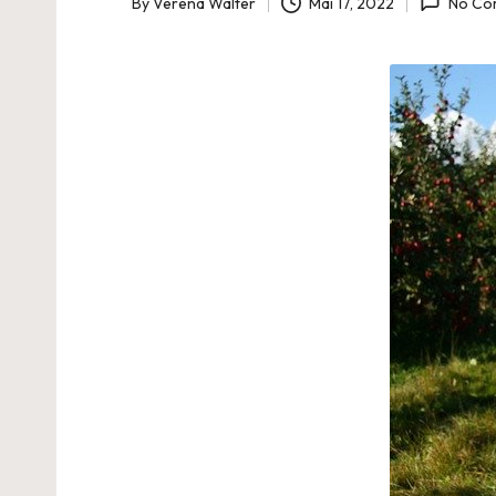
By
Verena Walter
Mai 17, 2022
No Co
Posted
by