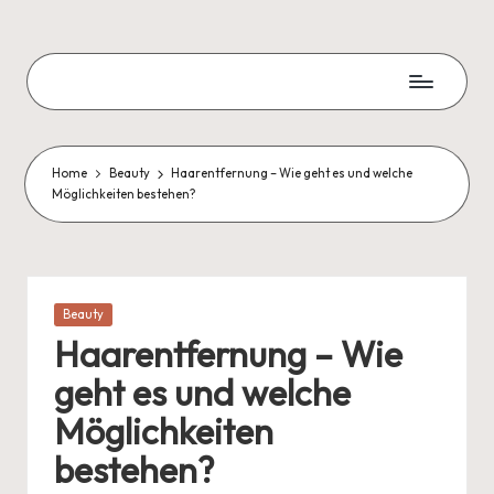
Skip
to
Zweite
content
Chance
Blog
Home
Beauty
Haarentfernung – Wie geht es und welche
Möglichkeiten bestehen?
Posted
Beauty
in
Haarentfernung – Wie
geht es und welche
Möglichkeiten
bestehen?