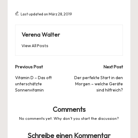
Last updated on März 28, 2019
Verena Walter
View All Posts
Post
Previous Post
Next Post
navigation
Vitamin D – Das oft
Der perfekte Start in den
unterschätzte
Morgen – welche Geräte
Sonnenvitamin
sind hilfreich?
Comments
No comments yet. Why don’t you start the discussion?
Schreibe einen Kommentar