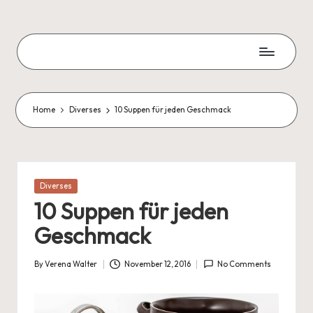
Skip
to
Zweite
content
Chance
Blog
Home
Diverses
10 Suppen für jeden Geschmack
Posted
Diverses
in
10 Suppen für jeden
Geschmack
By
Verena Walter
November 12, 2016
No Comments
Posted
by