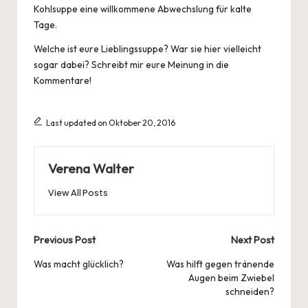
Kohlsuppe eine willkommene Abwechslung für kalte
Tage.
Welche ist eure Lieblingssuppe? War sie hier vielleicht
sogar dabei? Schreibt mir eure Meinung in die
Kommentare!
Last updated on Oktober 20, 2016
Verena Walter
View All Posts
Post
Previous Post
Next Post
navigation
Was macht glücklich?
Was hilft gegen tränende
Augen beim Zwiebel
schneiden?