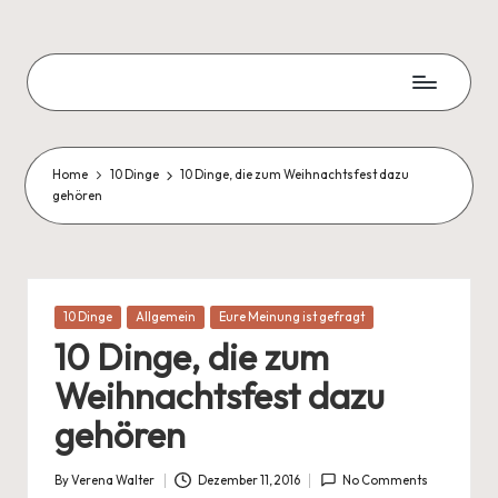
Skip
to
Zweite
content
Chance
Blog
Home
10 Dinge
10 Dinge, die zum Weihnachtsfest dazu
gehören
Posted
10 Dinge
Allgemein
Eure Meinung ist gefragt
in
10 Dinge, die zum
Weihnachtsfest dazu
gehören
By
Verena Walter
Dezember 11, 2016
No Comments
Posted